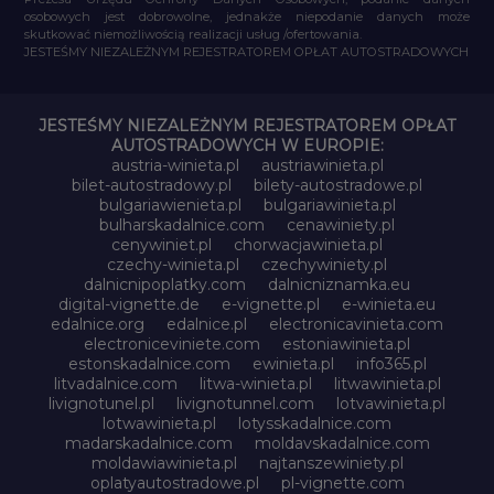
osobowych jest dobrowolne, jednakże niepodanie danych może
skutkować niemożliwością realizacji usług /ofertowania.
JESTEŚMY NIEZALEŻNYM REJESTRATOREM OPŁAT AUTOSTRADOWYCH
JESTEŚMY NIEZALEŻNYM REJESTRATOREM OPŁAT
AUTOSTRADOWYCH W EUROPIE:
austria-winieta.pl
austriawinieta.pl
bilet-autostradowy.pl
bilety-autostradowe.pl
bulgariawienieta.pl
bulgariawinieta.pl
bulharskadalnice.com
cenawiniety.pl
cenywiniet.pl
chorwacjawinieta.pl
czechy-winieta.pl
czechywiniety.pl
dalnicnipoplatky.com
dalnicniznamka.eu
digital-vignette.de
e-vignette.pl
e-winieta.eu
edalnice.org
edalnice.pl
electronicavinieta.com
electroniceviniete.com
estoniawinieta.pl
estonskadalnice.com
ewinieta.pl
info365.pl
litvadalnice.com
litwa-winieta.pl
litwawinieta.pl
livignotunel.pl
livignotunnel.com
lotvawinieta.pl
lotwawinieta.pl
lotysskadalnice.com
madarskadalnice.com
moldavskadalnice.com
moldawiawinieta.pl
najtanszewiniety.pl
oplatyautostradowe.pl
pl-vignette.com