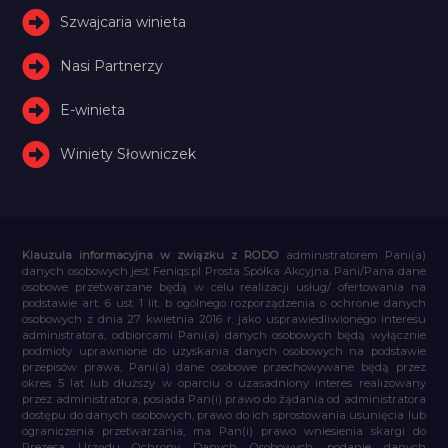
Szwajcaria winieta
Nasi Partnerzy
E-winieta
Winiety Słowniczek
Klauzula informacyjna w związku z RODO
administratorem Pani(a)
danych osobowych jest Feniqs.pl Prosta Spółka Akcyjna. Pani/Pana dane
osobowe przetwarzane będą w celu realizacji usług/ ofertowania na
podstawie art. 6 ust. 1 lit. b ogólnego rozporządzenia o ochronie danych
osobowych z dnia 27 kwietnia 2016 r. jako usprawiedliwionego interesu
administratora, odbiorcami Pani(a) danych osobowych będą wyłącznie
podmioty uprawnione do uzyskania danych osobowych na podstawie
przepisów prawa, Pani(a) dane osobowe przechowywane będą przez
okres 5 lat lub dłuższy w oparciu o uzasadniony interes realizowany
przez administratora, posiada Pan(i) prawo do żądania od administratora
dostępu do danych osobowych, prawo do ich sprostowania usunięcia lub
ograniczenia przetwarzania, ma Pan(i) prawo wniesienia skargi do
Prezesa Urzędu Ochrony Danych Osobowych, podanie danych