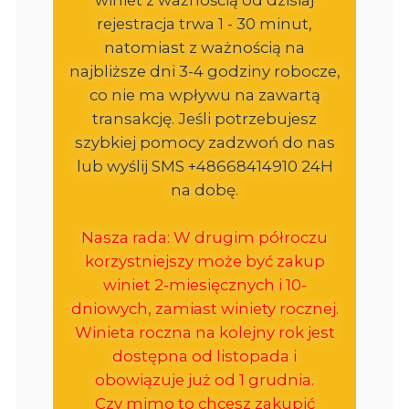
rejestracja trwa 1 - 30 minut,
natomiast z ważnością na
najbliższe dni 3-4 godziny robocze,
co nie ma wpływu na zawartą
transakcję. Jeśli potrzebujesz
szybkiej pomocy zadzwoń do nas
lub wyślij SMS +48668414910 24H
na dobę.
Nasza rada: W drugim półroczu
korzystniejszy może być zakup
winiet 2-miesięcznych i 10-
dniowych, zamiast winiety rocznej.
Winieta roczna na kolejny rok jest
dostępna od listopada i
obowiązuje już od 1 grudnia.
Czy mimo to chcesz zakupić