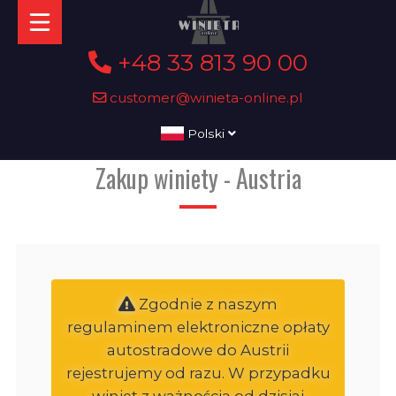
+48 33 813 90 00
customer@winieta-online.pl
Polski
Zakup winiety - Austria
Zgodnie z naszym
regulaminem elektroniczne opłaty
autostradowe do Austrii
rejestrujemy od razu. W przypadku
winiet z ważnością od dzisiaj