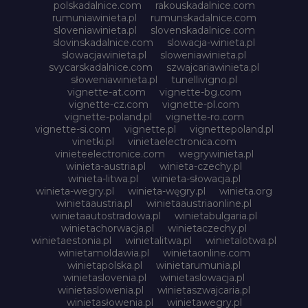
polskadalnice.com
rakouskadalnice.com
rumuniawinieta.pl
rumunskadalnice.com
sloveniawinieta.pl
slovenskadalnice.com
slovinskadalnice.com
slowacja-winieta.pl
slowacjawinieta.pl
sloweniawinieta.pl
svycarskadalnice.com
szwajcariawinieta.pl
słoweniawinieta.pl
tunellivigno.pl
vignette-at.com
vignette-bg.com
vignette-cz.com
vignette-pl.com
vignette-poland.pl
vignette-ro.com
vignette-si.com
vignette.pl
vignettepoland.pl
vinetki.pl
vinietaelectronica.com
vinieteelectronice.com
wegrywinieta.pl
winieta-austria.pl
winieta-czechy.pl
winieta-litwa.pl
winieta-słowacja.pl
winieta-wegry.pl
winieta-węgry.pl
winieta.org
winietaaustria.pl
winietaaustriaonline.pl
winietaautostradowa.pl
winietabulgaria.pl
winietachorwacja.pl
winietaczechy.pl
winietaestonia.pl
winietalitwa.pl
winietalotwa.pl
winietamoldawia.pl
winietaonline.com
winietapolska.pl
winietarumunia.pl
winietaslovenia.pl
winietaslowacja.pl
winietaslowenia.pl
winietaszwajcaria.pl
winietasłowenia.pl
winietawegry.pl