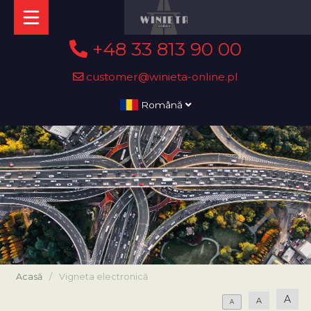
+48 33 813 90 00
customer@winieta-online.pl
Română
Acasă
/
Vigneta electronică
A
A
A