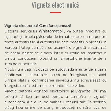
Vigneta electronică
Vigneta electronică Cum funcționează
Datorită serviciului
Wnietomat.pl
, vă puteți înregistra cu
ușurință și simplu plăcuțele de înmatriculare online pentru
toate autostrăzile și autostrăzile care necesită o vignetă în
Europa. Puteți cumpăra cu ușurință o vignetă electronică
de acasă înainte de a porni într-o călătorie sau spontan în
timpul conducerii, folosind un smartphone înainte de a
intra pe autostradă.
Notă: nu intrați niciodată pe autostradă înainte de a primi
confirmarea electronică scrisă de înregistrare a taxei.
Simpla plată și comandarea serviciului nu echivalează cu
înregistrarea în sistemul de monitorizare video.
Practic: datorită vignetei electronice (e-vignette), nu mai
trebuie să faci un ocol pentru a cumpăra o vignetă
autocolantă și a o lipi pe parbrizul mașinii tale. În schimb,
plătiți taxa online pe site și introduceți numărul dvs. de