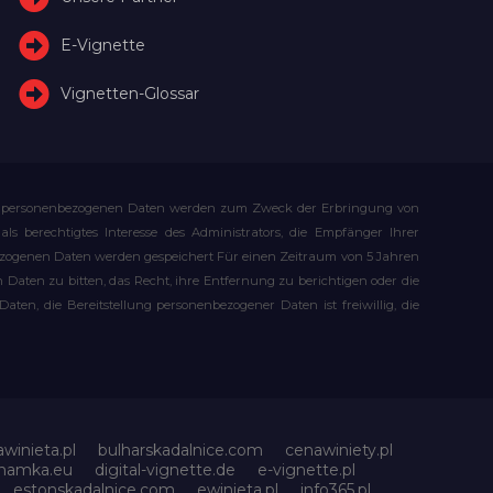
E-Vignette
Vignetten-Glossar
Ihre personenbezogenen Daten werden zum Zweck der Erbringung von
s berechtigtes Interesse des Administrators, die Empfänger Ihrer
bezogenen Daten werden gespeichert Für einen Zeitraum von 5 Jahren
Daten zu bitten, das Recht, ihre Entfernung zu berichtigen oder die
n, die Bereitstellung personenbezogener Daten ist freiwillig, die
awinieta.pl
bulharskadalnice.com
cenawiniety.pl
znamka.eu
digital-vignette.de
e-vignette.pl
estonskadalnice.com
ewinieta.pl
info365.pl