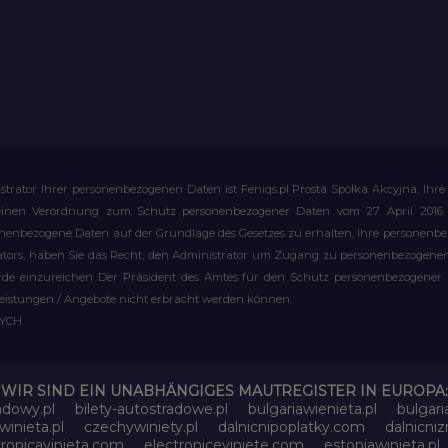
strator Ihrer personenbezogenen Daten ist Feniqs.pl Prosta Spółka Akcyjna. 
meinen Verordnung zum Schutz personenbezogener Daten vom 27. April 2016 al
rsonenbezogene Daten auf der Grundlage des Gesetzes zu erhalten, Ihre personen
rators, haben Sie das Recht, den Administrator um Zugang zu personenbezogenen 
e einzureichen Der Präsident des Amtes für den Schutz personenbezogener Date
leistungen / Angebote nicht erbracht werden können.
WYCH
WIR SIND EIN UNABHÄNGIGES MAUTREGISTER IN EUROPA:
adowy.pl
bilety-autostradowe.pl
bulgariawienieta.pl
bulgari
inieta.pl
czechywiniety.pl
dalnicnipoplatky.com
dalnicni
tronicavinieta.com
electroniceviniete.com
estoniawinieta.pl