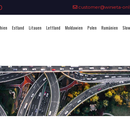
0
customer@winieta-onli
hien
Estland
Litauen
Lettland
Moldawien
Polen
Rumänien
Slow