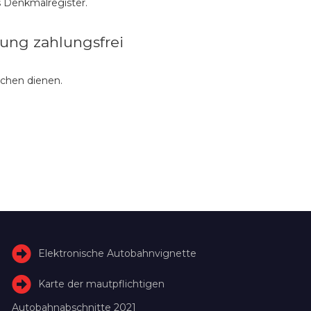
 Denkmalregister.
ung zahlungsfrei
schen dienen.
Elektronische Autobahnvignette
Karte der mautpflichtigen
Autobahnabschnitte 2021