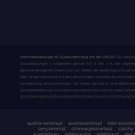
Informationsklausel im Zusammenhang mit der DSGVO
Der Admini
Dienstleistungen / Angeboten gemäß Art. 6 Sek. 1 lit. der allge
personenbezogenen Daten sind nur Stellen, die berechtigt sind, pe
oder länger, basierend auf dem berechtigten Interesse des Administ
Verarbeitung einzuschränken, Sie haben das Recht, eine Beschwerd
Nichtbereitstellung von Daten kann jedoch dazu führen, dass Dienst
JESTEŚMY NIEZALEŻNYM REJESTRATOREM OPŁAT AUTOSTRADO
austria-winieta.pl
austriawinieta.pl
bilet-autostr
cenywiniet.pl
chorwacjawinieta.pl
czechy-w
e-winieta.eu
edalnice.org
edalnice.pl
elec