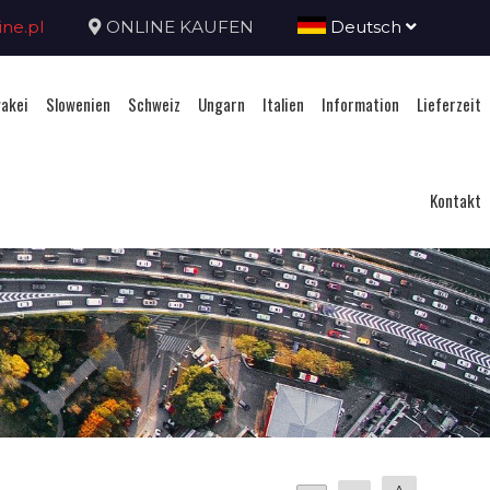
ne.pl
ONLINE KAUFEN
Deutsch
akei
Slowenien
Schweiz
Ungarn
Italien
Information
Lieferzeit
Kontakt