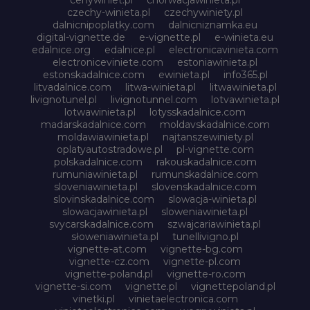
czechy-winieta.pl
czechywiniety.pl
dalnicnipoplatky.com
dalnicniznamka.eu
digital-vignette.de
e-vignette.pl
e-winieta.eu
edalnice.org
edalnice.pl
electronicavinieta.com
electroniceviniete.com
estoniawinieta.pl
estonskadalnice.com
ewinieta.pl
info365.pl
litvadalnice.com
litwa-winieta.pl
litwawinieta.pl
livignotunel.pl
livignotunnel.com
lotvawinieta.pl
lotwawinieta.pl
lotysskadalnice.com
madarskadalnice.com
moldavskadalnice.com
moldawiawinieta.pl
najtanszewiniety.pl
oplatyautostradowe.pl
pl-vignette.com
polskadalnice.com
rakouskadalnice.com
rumuniawinieta.pl
rumunskadalnice.com
sloveniawinieta.pl
slovenskadalnice.com
slovinskadalnice.com
slowacja-winieta.pl
slowacjawinieta.pl
sloweniawinieta.pl
svycarskadalnice.com
szwajcariawinieta.pl
słoweniawinieta.pl
tunellivigno.pl
vignette-at.com
vignette-bg.com
vignette-cz.com
vignette-pl.com
vignette-poland.pl
vignette-ro.com
vignette-si.com
vignette.pl
vignettepoland.pl
vinetki.pl
vinietaelectronica.com