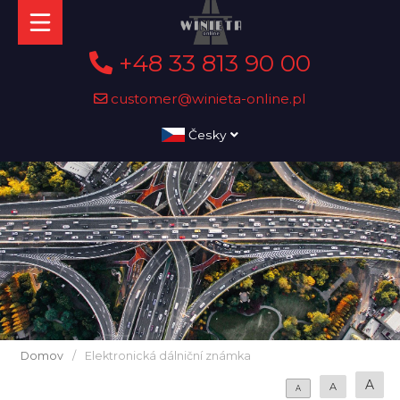
+48 33 813 90 00
customer@winieta-online.pl
Česky
Domov
/
Elektronická dálniční známka
A
A
A