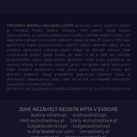
Informační doložka v souvislosti s GDPR
správcem vašich osobních údajů
je Feniqs.pl Prosta Spółka Akcyjna. Vaše osobní údaje budou
zpracovávány za účelem poskytování služeb / nabídek podle čl. 6 sec. 1 lit.
obecného nařízení o ochraně osobních údajů ze dne 27. dubna 2016 jako
oprávněný zájem správce budou příjemci Vašich osobních údajů pouze
subjekty oprávněné získávat osobní údaje na základě zákona, Vaše
uchovávané osobní údaje budou po dobu 5 let a déle na základě
oprávněného zájmu sledovaného správcem máte právo požadovat od
správce přístup k osobním údajům, právo na opravu jejich odstranění
nebo omezení zpracování, máte právo podat stížnost u Úřadu pro
ochranu osobních údajů prezidenta, poskytnutí osobních údajů je
dobrovolné, neposkytnutí údajů však může mít za následek nemožnost
poskytování služeb/nabídky.
JESTEŚMY NIEZALEŻNYM REJESTRATOREM OPŁAT AUTOSTRADOWYCH
JSME NEZÁVISLÝ REGISTR MÝTA V EVROPĚ:
austria-winieta.pl
austriawinieta.pl
bilet-autostradowy.pl
bilety-autostradowe.pl
bulgariawienieta.pl
bulgariawinieta.pl
bulharskadalnice.com
cenawiniety.pl
cenywiniet.pl
chorwacjawinieta.pl