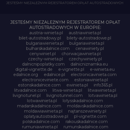
JESTEŚMY NIEZALEŻNYM REJESTRATOREM OPŁAT AUTOSTRADOWYCH
JESTEŚMY NIEZALEŻNYM REJESTRATOREM OPŁAT
AUTOSTRADOWYCH W EUROPIE:
austria-winieta.pl
austriawinieta.pl
bilet-autostradowy.pl
bilety-autostradowe.pl
bulgariawienieta.pl
bulgariawinieta.pl
bulharskadalnice.com
cenawiniety.pl
cenywiniet.pl
chorwacjawinieta.pl
czechy-winieta.pl
czechywiniety.pl
dalnicnipoplatky.com
dalnicniznamka.eu
digital-vignette.de
e-vignette.pl
e-winieta.eu
edalnice.org
edalnice.pl
electronicavinieta.com
electroniceviniete.com
estoniawinieta.pl
estonskadalnice.com
ewinieta.pl
info365.pl
litvadalnice.com
litwa-winieta.pl
litwawinieta.pl
livignotunel.pl
livignotunnel.com
lotvawinieta.pl
lotwawinieta.pl
lotysskadalnice.com
madarskadalnice.com
moldavskadalnice.com
moldawiawinieta.pl
najtanszewiniety.pl
oplatyautostradowe.pl
pl-vignette.com
polskadalnice.com
rakouskadalnice.com
rumuniawinieta.pl
rumunskadalnice.com