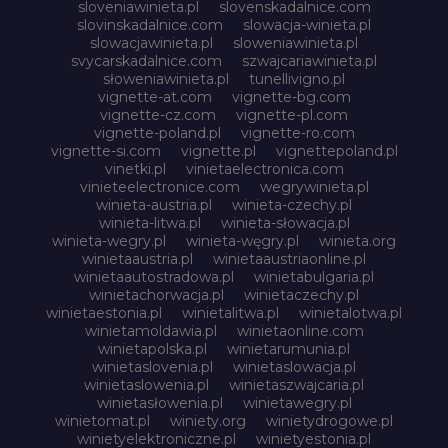
sloveniawinieta.pl
slovenskadalnice.com
slovinskadalnice.com
slowacja-winieta.pl
slowacjawinieta.pl
sloweniawinieta.pl
svycarskadalnice.com
szwajcariawinieta.pl
słoweniawinieta.pl
tunellivigno.pl
vignette-at.com
vignette-bg.com
vignette-cz.com
vignette-pl.com
vignette-poland.pl
vignette-ro.com
vignette-si.com
vignette.pl
vignettepoland.pl
vinetki.pl
vinietaelectronica.com
vinieteelectronice.com
wegrywinieta.pl
winieta-austria.pl
winieta-czechy.pl
winieta-litwa.pl
winieta-słowacja.pl
winieta-wegry.pl
winieta-węgry.pl
winieta.org
winietaaustria.pl
winietaaustriaonline.pl
winietaautostradowa.pl
winietabulgaria.pl
winietachorwacja.pl
winietaczechy.pl
winietaestonia.pl
winietalitwa.pl
winietalotwa.pl
winietamoldawia.pl
winietaonline.com
winietapolska.pl
winietarumunia.pl
winietaslovenia.pl
winietaslowacja.pl
winietaslowenia.pl
winietaszwajcaria.pl
winietasłowenia.pl
winietawegry.pl
winietomat.pl
winiety.org
winietydrogowe.pl
winietyelektroniczne.pl
winietyestonia.pl