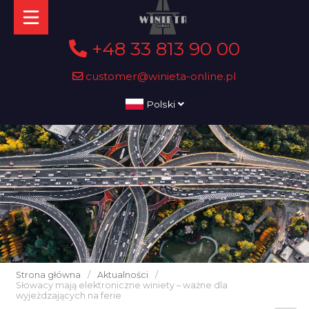
+48 33 813 90 00
customer@winieta-online.pl
Polski
Strona główna
/
Aktualności
/
Słowacy mają elektroniczne winiety – ważne dla
wyjeżdzających na ferie