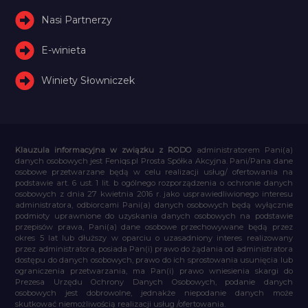
Nasi Partnerzy
E-winieta
Winiety Słowniczek
Klauzula informacyjna w związku z RODO
administratorem Pani(a)
danych osobowych jest Feniqs.pl Prosta Spółka Akcyjna. Pani/Pana dane
osobowe przetwarzane będą w celu realizacji usług/ ofertowania na
podstawie art. 6 ust. 1 lit. b ogólnego rozporządzenia o ochronie danych
osobowych z dnia 27 kwietnia 2016 r. jako usprawiedliwionego interesu
administratora, odbiorcami Pani(a) danych osobowych będą wyłącznie
podmioty uprawnione do uzyskania danych osobowych na podstawie
przepisów prawa, Pani(a) dane osobowe przechowywane będą przez
okres 5 lat lub dłuższy w oparciu o uzasadniony interes realizowany
przez administratora, posiada Pan(i) prawo do żądania od administratora
dostępu do danych osobowych, prawo do ich sprostowania usunięcia lub
ograniczenia przetwarzania, ma Pan(i) prawo wniesienia skargi do
Prezesa Urzędu Ochrony Danych Osobowych, podanie danych
osobowych jest dobrowolne, jednakże niepodanie danych może
skutkować niemożliwością realizacji usług /ofertowania.