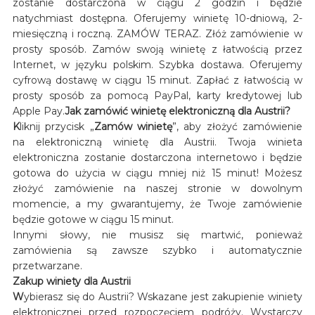
zostanie dostarczona w ciągu 2 godzin i będzie
natychmiast dostępna. Oferujemy winietę 10-dniową, 2-
miesięczną i roczną. ZAMÓW TERAZ. Złóż zamówienie w
prosty sposób. Zamów swoją winietę z łatwością przez
Internet, w języku polskim. Szybka dostawa. Oferujemy
cyfrową dostawę w ciągu 15 minut. Zapłać z łatwością w
prosty sposób za pomocą PayPal, karty kredytowej lub
Apple Pay.
Jak zamówić winietę elektroniczną dla Austrii?
K
liknij przycisk „
Zamów winietę
”, aby złożyć zamówienie
na elektroniczną winietę dla Austrii. Twoja winieta
elektroniczna zostanie dostarczona internetowo i będzie
gotowa do użycia w ciągu mniej niż 15 minut! Możesz
złożyć zamówienie na naszej stronie w dowolnym
momencie, a my gwarantujemy, że Twoje zamówienie
będzie gotowe w ciągu 15 minut.
Innymi słowy, nie musisz się martwić, ponieważ
zamówienia są zawsze szybko i automatycznie
przetwarzane.
Zakup winiety dla Austrii
W
ybierasz się do Austrii? Wskazane jest zakupienie winiety
elektronicznej przed rozpoczęciem podróży. Wystarczy