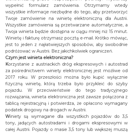
wypełnić formularz zamówienia. Otrzymamy wtedy
wszystkie informacje niezbędne do tego, aby przetworzyć
Twoje zamówienie na winietę elektroniczną dla Austrii.
Wszystkie zamówienia są przetwarzane automatycznie, a
Twoja winieta będzie dostępna w ciągu mniej niż 15 minut.
Winietę i fakturę otrzymasz pocztą e-mail. Krótko mówiąc,
jest to jeden z najłatwiejszych sposobów, aby swobodnie
podróżować w Austrii. Bez jakichkolwiek ograniczeń.
Czym jest winieta elektroniczna?
K
orzystanie z austriackich dróg ekspresowych i autostrad
za pośrednictwem winiety elektronicznej jest możliwe od
2017 roku. W przeszłości można było kupić wyłącznie
fizyczną winietę, którą trzeba było przykleić do szyby
pojazdu. W przeciwieństwie do tego tradycyjnego
rozwiązania, winieta elektroniczna jest zawsze połączona z
tablicą rejestracyjną i potwierdza, że opłacono wymagany
podatek drogowy na drogach w Austrii.
W
iniety są wymagane dla wszystkich pojazdów do 3,5
tony, jadących autostradami i drogami ekspresowymi w
całej Austrii. Pojazdy o masie 3,5 tony lub większej muszą