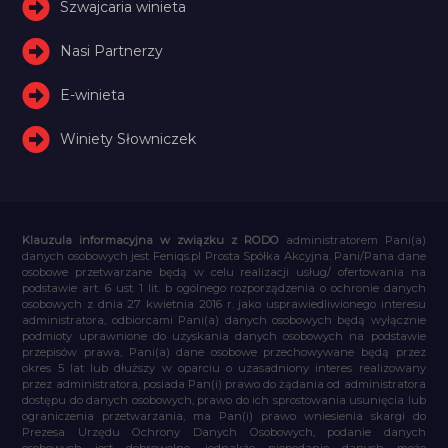
Szwajcaria winieta
Nasi Partnerzy
E-winieta
Winiety Słowniczek
Klauzula informacyjna w związku z RODO
administratorem Pani(a)
danych osobowych jest Feniqs.pl Prosta Spółka Akcyjna. Pani/Pana dane
osobowe przetwarzane będą w celu realizacji usług/ ofertowania na
podstawie art. 6 ust. 1 lit. b ogólnego rozporządzenia o ochronie danych
osobowych z dnia 27 kwietnia 2016 r. jako usprawiedliwionego interesu
administratora, odbiorcami Pani(a) danych osobowych będą wyłącznie
podmioty uprawnione do uzyskania danych osobowych na podstawie
przepisów prawa, Pani(a) dane osobowe przechowywane będą przez
okres 5 lat lub dłuższy w oparciu o uzasadniony interes realizowany
przez administratora, posiada Pan(i) prawo do żądania od administratora
dostępu do danych osobowych, prawo do ich sprostowania usunięcia lub
ograniczenia przetwarzania, ma Pan(i) prawo wniesienia skargi do
Prezesa Urzędu Ochrony Danych Osobowych, podanie danych
osobowych jest dobrowolne, jednakże niepodanie danych może