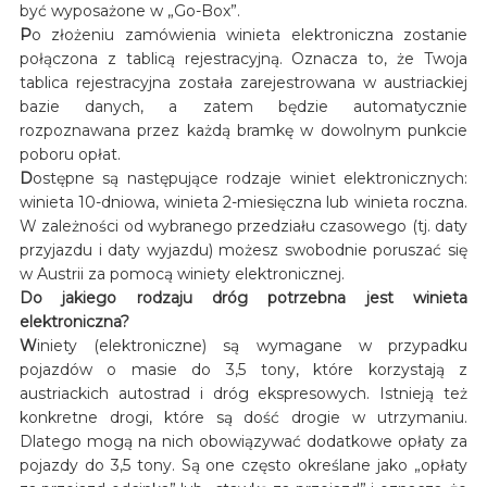
być wyposażone w „Go-Box”.
P
o złożeniu zamówienia winieta elektroniczna zostanie
połączona z tablicą rejestracyjną. Oznacza to, że Twoja
tablica rejestracyjna została zarejestrowana w austriackiej
bazie danych, a zatem będzie automatycznie
rozpoznawana przez każdą bramkę w dowolnym punkcie
poboru opłat.
D
ostępne są następujące rodzaje winiet elektronicznych:
winieta 10-dniowa, winieta 2-miesięczna lub winieta roczna.
W zależności od wybranego przedziału czasowego (tj. daty
przyjazdu i daty wyjazdu) możesz swobodnie poruszać się
w Austrii za pomocą winiety elektronicznej.
Do jakiego rodzaju dróg potrzebna jest winieta
elektroniczna?
W
iniety (elektroniczne) są wymagane w przypadku
pojazdów o masie do 3,5 tony, które korzystają z
austriackich autostrad i dróg ekspresowych. Istnieją też
konkretne drogi, które są dość drogie w utrzymaniu.
Dlatego mogą na nich obowiązywać dodatkowe opłaty za
pojazdy do 3,5 tony. Są one często określane jako „opłaty