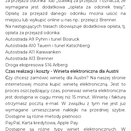
za przejazd odcinka” lub „stawką za przejazd” i oznacza, że
wymagana jest dodatkowa „opłata za odcinek trasy”.
Opłatę za przejazd danego odcinku można uiścić na
miejscu lub wykupić online u nas np.: przełęcz Brenner.
Na następujących trasach obowiązuje dodatkowa opłata, tj.
opłata za przejazd odcinka:
Autostrada A9 Pyhrn i tunel Bosruck
Autostrada A10 Tauern i tunel Katschberg
Autostrada A11 Karawanken
Autostrada A13 Brenner
Droga ekspresowa S16 Arlberg
Czas realizacji i koszty - Winieta elektroniczna dla Austrii
C
zy chcesz zamówić winietę dla Austrii? Na naszej stronie
internetowej można kupić winietę elektroniczną. Jest to
proces oszczędzający czas, ponieważ winieta elektroniczna
jest dostępna w ciągu mniej niż 15 minut. Winietę i fakturę
otrzymasz pocztą e-mail. W związku z tym nie jest już
wymagane umieszczanie naklejki na przedniej szybie.
Dostępne są różne metody płatności:
PayPal, Karta kredytowa, Apple Pay.
Dostępne są różne typy winiet elektronicznych. W