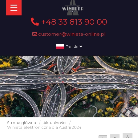
+48 33 813 90 00
customer@winieta-online.pl
Polski
Strona główna
/
Aktualności
/
Winieta elektroniczna dla Austrii 2024
A
A