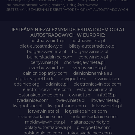
skutkować niemożliwością realizacji usług /ofertowania.
JESTEŚMY NIEZALEŻNYM REJESTRATOREM OPŁAT AUTOSTRADOWYCH
JESTEŚMY NIEZALEŻNYM REJESTRATOREM OPŁAT
AUTOSTRADOWYCH W EUROPIE:
austria-winieta.pl
austriawinieta.pl
bilet-autostradowy.pl
bilety-autostradowe.pl
bulgariawienieta.pl
bulgariawinieta.pl
bulharskadalnice.com
cenawiniety.pl
cenywiniet.pl
chorwacjawinieta.pl
czechy-winieta.pl
czechywiniety.pl
dalnicnipoplatky.com
dalnicniznamka.eu
digital-vignette.de
e-vignette.pl
e-winieta.eu
edalnice.org
edalnice.pl
electronicavinieta.com
electroniceviniete.com
estoniawinieta.pl
estonskadalnice.com
ewinieta.pl
info365.pl
litvadalnice.com
litwa-winieta.pl
litwawinieta.pl
livignotunel.pl
livignotunnel.com
lotvawinieta.pl
lotwawinieta.pl
lotysskadalnice.com
madarskadalnice.com
moldavskadalnice.com
moldawiawinieta.pl
najtanszewiniety.pl
oplatyautostradowe.pl
pl-vignette.com
polskadalnice.com
rakouskadalnice.com