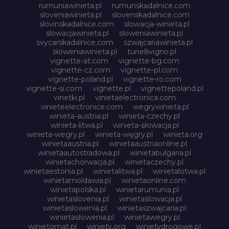
rumuniawinieta.pl
rumunskadalnice.com
sloveniawinieta.pl
slovenskadalnice.com
slovinskadalnice.com
slowacja-winieta.pl
slowacjawinieta.pl
sloweniawinieta.pl
svycarskadalnice.com
szwajcariawinieta.pl
słoweniawinieta.pl
tunellivigno.pl
vignette-at.com
vignette-bg.com
vignette-cz.com
vignette-pl.com
vignette-poland.pl
vignette-ro.com
vignette-si.com
vignette.pl
vignettepoland.pl
vinetki.pl
vinietaelectronica.com
vinieteelectronice.com
wegrywinieta.pl
winieta-austria.pl
winieta-czechy.pl
winieta-litwa.pl
winieta-słowacja.pl
winieta-wegry.pl
winieta-węgry.pl
winieta.org
winietaaustria.pl
winietaaustriaonline.pl
winietaautostradowa.pl
winietabulgaria.pl
winietachorwacja.pl
winietaczechy.pl
winietaestonia.pl
winietalitwa.pl
winietalotwa.pl
winietamoldawia.pl
winietaonline.com
winietapolska.pl
winietarumunia.pl
winietaslovenia.pl
winietaslowacja.pl
winietaslowenia.pl
winietaszwajcaria.pl
winietasłowenia.pl
winietawegry.pl
winietomat.pl
winiety.org
winietydrogowe.pl